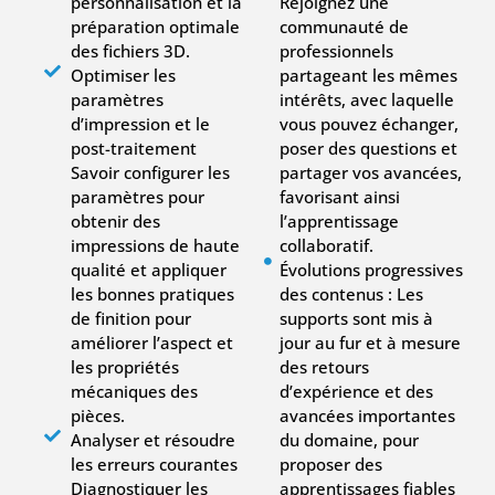
personnalisation et la
Rejoignez une
préparation optimale
communauté de
des fichiers 3D.
professionnels
Optimiser les
partageant les mêmes
paramètres
intérêts, avec laquelle
d’impression et le
vous pouvez échanger,
post-traitement
poser des questions et
Savoir configurer les
partager vos avancées,
paramètres pour
favorisant ainsi
obtenir des
l’apprentissage
impressions de haute
collaboratif.
qualité et appliquer
Évolutions progressives
les bonnes pratiques
des contenus : Les
de finition pour
supports sont mis à
améliorer l’aspect et
jour au fur et à mesure
les propriétés
des retours
mécaniques des
d’expérience et des
pièces.
avancées importantes
Analyser et résoudre
du domaine, pour
les erreurs courantes
proposer des
Diagnostiquer les
apprentissages fiables