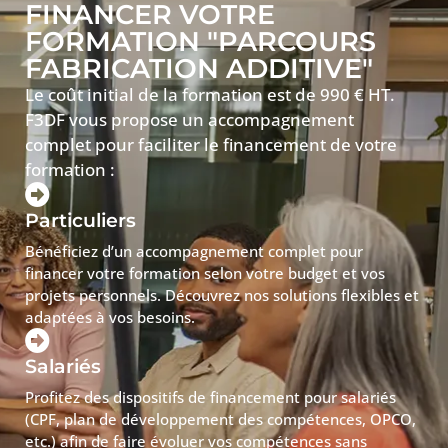
FINANCER VOTRE
FORMATION "PARCOURS
FABRICATION ADDITIVE"
Le coût initial de la formation est de 990 € HT.
F3DF vous propose un accompagnement
complet pour faciliter le financement de votre
formation :
Particuliers
Bénéficiez d’un accompagnement complet pour
financer votre formation selon votre budget et vos
projets personnels. Découvrez nos solutions flexibles et
adaptées à vos besoins.
Salariés
Profitez des dispositifs de financement pour salariés
(CPF, plan de développement des compétences, OPCO,
etc.) afin de faire évoluer vos compétences sans