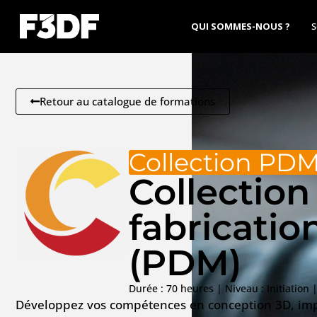
QUI SOMMES-NOUS ?
S
Retour au catalogue de formations
Collection PD
Collection
fabricatio
(PDM)
Durée : 70 heures |
Niveau :
Initiation
Développez vos compétences en conception 3D, imp