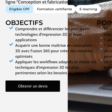
ligne “Conception et fabrication de produits”
Eligible CPF
Formation certifiante
E-learning
OBJECTIFS
POI
Comprendre et différencier les principales
60 m
technologies d’impression 3D et leurs
conc
applications
1 an
Acquérir une bonne maîtrise en conception
1 co
3D avec Fusion 360 pour créer des modèles
Un c
optimisés
pour
Appliquer les workflows adaptés et choisir les
Un f
techniques d’impression 3D les plus
écha
pertinentes selon les besoins du projet
Obtenir un devis