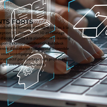
NTS FORTS
odules de formation en ligne dédiés à la
eption 3D, l’impression 3D et l’usinage
 d’accès illimité à la plateforme E-learning
upon d’examen certification Autodesk
entre d’assistance collaboratif disponible
 vous accompagner
orum actif pour partager vos projets et
nger avec la communauté