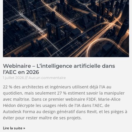
Webinaire – L’intelligence artificielle dans
l’AEC en 2026
1 juillet 2026
Aucun commentaire
22 % des architectes et ingénieurs utilisent déjà l’IA au
quotidien, mais seulement 27 % estiment savoir la manipuler
avec maîtrise. Dans ce premier webinaire F3DF, Marie-Alice
Hédon décrypte les usages réels de l’IA dans l’AEC, de
Autodesk Forma au design génératif dans Revit, et les pièges à
éviter pour rester maître de ses projets.
Lire la suite »