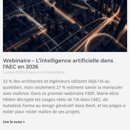
Webinaire – L’intelligence artificielle dans
l’AEC en 2026
1 juillet 2026
Aucun commentaire
22 % des architectes et ingénieurs utilisent déjà l’IA au
quotidien, mais seulement 27 % estiment savoir la manipuler
avec maîtrise. Dans ce premier webinaire F3DF, Marie-Alice
Hédon décrypte les usages réels de l’IA dans l’AEC, de
Autodesk Forma au design génératif dans Revit, et les pièges à
éviter pour rester maître de ses projets.
Lire la suite »