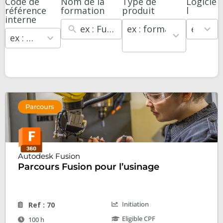
Code de
Nom de la
Type de
Logicie
100
3
23
référence
formation
produit
l
results
results
results
interne
available
available
available
ex : formation mentor
ex : Revit
ex : 2042
Parcours
Autodesk Fusion
Parcours Fusion pour l’usinage
Initiation
Ref : 70
Eligible CPF
100 h